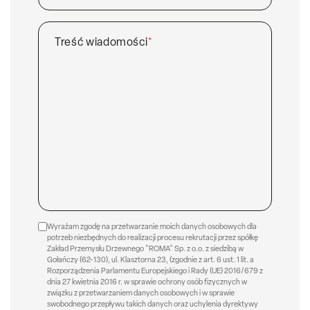
Treść wiadomości
*
Wyrażam zgodę na przetwarzanie moich danych osobowych dla
potrzeb niezbędnych do realizacji procesu rekrutacji przez spółkę
Zakład Przemysłu Drzewnego "ROMA" Sp. z o.o. z siedzibą w
Gołańczy (62-130), ul. Klasztorna 23, (zgodnie z art. 6 ust. 1 lit. a
Rozporządzenia Parlamentu Europejskiego i Rady (UE) 2016/679 z
dnia 27 kwietnia 2016 r. w sprawie ochrony osób fizycznych w
związku z przetwarzaniem danych osobowych i w sprawie
swobodnego przepływu takich danych oraz uchylenia dyrektywy