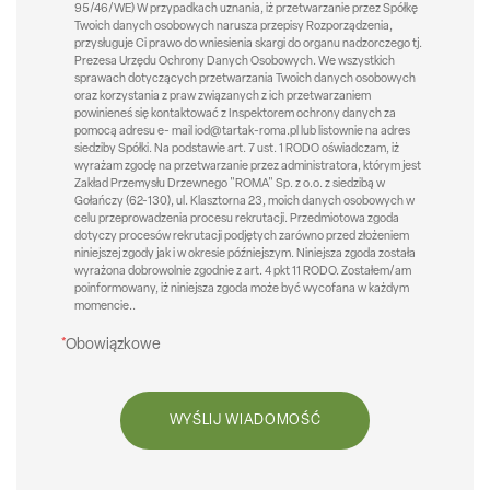
95/46/WE) W przypadkach uznania, iż przetwarzanie przez Spółkę
Twoich danych osobowych narusza przepisy Rozporządzenia,
przysługuje Ci prawo do wniesienia skargi do organu nadzorczego tj.
Prezesa Urzędu Ochrony Danych Osobowych. We wszystkich
sprawach dotyczących przetwarzania Twoich danych osobowych
oraz korzystania z praw związanych z ich przetwarzaniem
powinieneś się kontaktować z Inspektorem ochrony danych za
pomocą adresu e- mail iod@tartak-roma.pl lub listownie na adres
siedziby Spółki. Na podstawie art. 7 ust. 1 RODO oświadczam, iż
wyrażam zgodę na przetwarzanie przez administratora, którym jest
Zakład Przemysłu Drzewnego "ROMA" Sp. z o.o. z siedzibą w
Gołańczy (62-130), ul. Klasztorna 23, moich danych osobowych w
celu przeprowadzenia procesu rekrutacji. Przedmiotowa zgoda
dotyczy procesów rekrutacji podjętych zarówno przed złożeniem
niniejszej zgody jak i w okresie późniejszym. Niniejsza zgoda została
wyrażona dobrowolnie zgodnie z art. 4 pkt 11 RODO. Zostałem/am
poinformowany, iż niniejsza zgoda może być wycofana w każdym
momencie..
*
Obowiązkowe
WYŚLIJ WIADOMOŚĆ